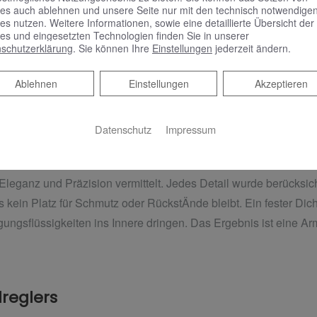
es auch ablehnen und unsere Seite nur mit den technisch notwendige
es nutzen. Weitere Informationen, sowie eine detaillierte Übersicht der
es und eingesetzten Technologien finden Sie in unserer
schutzerklärung
. Sie können Ihre
Einstellungen
jederzeit ändern.
Ablehnen
Ablehnen
Einstellungen
Akzeptieren
Datenschutz
Impressum
S-Waschtischarmaturen wird durch Kontraste bestimmt. Die Ob
en der Armatur anderswo überraschen können. Das solide Gehä
Eleganz und Präzision vermittelt. Jedes Detail wurde berücksic
 kein Platz für Schmutz oder RückstÄnde bleibt. Ein fester Di
ungsflüssigkeiten ins Innere dringen. Das Ergebnis ist eine Ar
lreglers