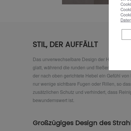
Cooki
Cooki
Cooki
Daten
STIL, DER AUFFÄLLT
Das unverwechselbare Design der HANSAGENESI
glatt, während die runden und fließenden Lini
der nach oben gerichtete Hebel ein Gefühl von 
nur wenige sichtbare Fugen oder Rillen, so dass
zusätzlichen Schutz und verhindert, dass Reinig
bewundernswert ist.
Großzügiges Design des Strah