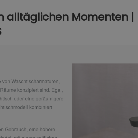
n alltäglichen Momenten |
S
 von Waschtischarmaturen,
d Räume konzipiert sind. Egal,
chtisch oder eine geräumigere
htischmodell kombiniert
hen Gebrauch, eine höhere
Modell mit einem seitlichen