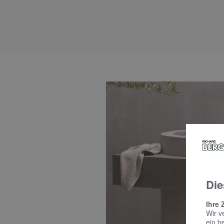
Die
Ihre 
Wir v
ein b