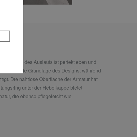
n
erseite des Auslaufs ist perfekt eben und
use bildet die Grundlage des Designs, während
htigt. Die nahtlose Oberfläche der Armatur hat
chtungsring unter der Hebelkappe bietet
matur, die ebenso pflegeleicht wie